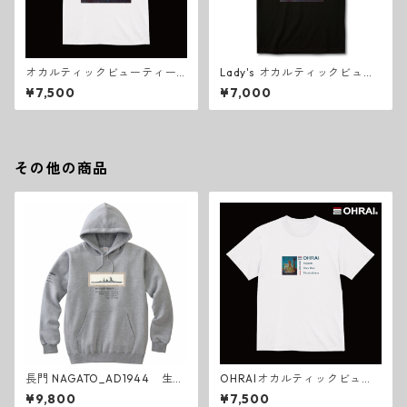
オカルティックビューティーF
Lady's オカルティックビュー
RONTプリントWHT_生賴範義
ティーFRONTプリントBKT_生
¥7,500
¥7,000
illustration's
賴範義illustration's
その他の商品
長門 NAGATO_AD1944 生賴
OHRAIオカルティックビュー
範義_軍艦画フーデットパーカ
ティーNOI_WHT_生賴範義illu
¥9,800
¥7,500
ー/杢グレー
stration's