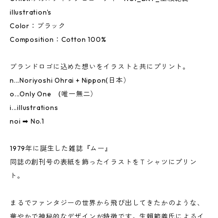
illustration's
Color：ブラック
Composition：Cotton 100%
ブランドロゴに込めた想いをイラストと共にプリント。
n...Noriyoshi Ohrai + Nippon(日本）
o...Only One (唯一無二）
i...illustrations
noi ➡ No.1
1979年に誕生した雑誌『ムー』
同誌の創刊号の表紙を飾ったイラストをＴシャツにプリン
ト。
まるでファンタジーの世界から飛び出してきたかのような、
華やかで神秘的なデザインが特徴です。生賴範義氏によるイ