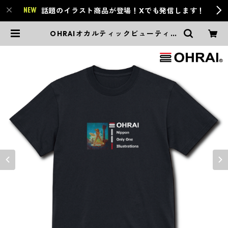
話題のイラスト商品が登場！Xでも発信します！
OHRAIオカルティックビューティー
NOI_BLK_生賴範義illustration's
| OHRAI 生賴範義